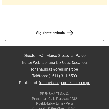
Siguiente artículo
Director: Iván Marco Slocovich Pardo
Editor Web: Johana Liz Ugaz Oscanoa
johana.ugaz@prensmart.pe
Teléfono: (+511) 311 6500
Publicidad:
fonoavisos@comercio.com.pe
PRENSMART S.A.C.
Prensmart Calle Paracas #532
Pueblo Libre, Lima - Perú
Copyright © PrenSmart S.A.C.