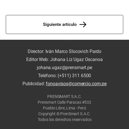
Siguiente artículo
Director: Iván Marco Slocovich Pardo
Editor Web: Johana Liz Ugaz Oscanoa
johana.ugaz@prensmart.pe
Teléfono: (+511) 311 6500
Publicidad:
fonoavisos@comercio.com.pe
PRENSMART S.A.C.
Prensmart Calle Paracas #532
Pueblo Libre, Lima - Perú
Copyright © PrenSmart S.A.C.
Todos los derechos reservados