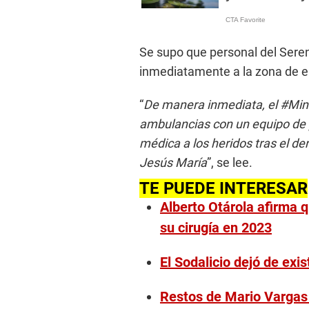
Se supo que personal del Sere
inmediatamente a la zona de 
“
De manera inmediata, el #Min
ambulancias con un equipo de p
médica a los heridos tras el de
Jesús María
”, se lee.
TE PUEDE INTERESAR
Alberto Otárola afirma 
su cirugía en 2023
El Sodalicio dejó de exi
Restos de Mario Vargas 