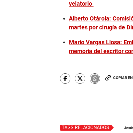
velatorio
Alberto Otárola: Comisió
martes por cirugía de Di
Mario Vargas Llosa: Em
memoria del escritor con
COPIAR E
TAGS RELACIONADOS
Jesú