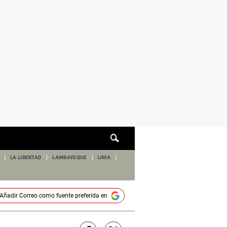
Cuadro
de
búsqueda
LA LIBERTAD
LAMBAYEQUE
LIMA
Añadir
Correo
como fuente preferida en