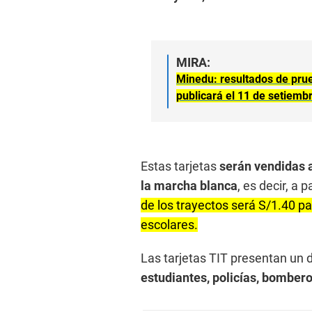
MIRA:
Minedu: resultados de prue
publicará el 11 de setiemb
Estas tarjetas
serán vendidas 
la marcha blanca
, es decir, a 
de los trayectos será S/1.40 pa
escolares.
Las tarjetas TIT presentan un 
estudiantes, policías, bomber