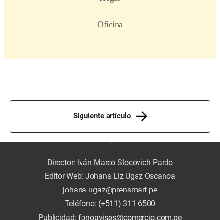
Siguiente artículo
Director: Iván Marco Slocovich Pardo
Editor Web: Johana Liz Ugaz Oscanoa
johana.ugaz@prensmart.pe
Teléfono: (+511) 311 6500
Publicidad:
fonoavisos@comercio.com.pe