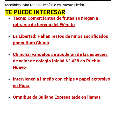
0
Mecánico evita robo de vehículo en Puente Piedra
s
e
TE PUEDE INTERESAR
c
Tacna: Comerciantes de frutas se niegan a
o
n
retirarse de terreno del Ejército
d
s
o
La Libertad: Hallan restos de niños sacrificados
f
por cultura Chimú
6
m
i
Chincha: vándalos se apoderan de las especies
n
u
de valor de colegio inicial N° 438 en Pueblo
t
Nuevo
e
s
,
Intervienen a limeño con chips y papel extorsivo
4
en Piura
4
s
e
Ómnibus de Sullana Express arde en llamas
c
o
n
d
s