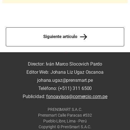
Siguiente artículo
Director: Iván Marco Slocovich Pardo
Editor Web: Johana Liz Ugaz Oscanoa
johana.ugaz@prensmart.pe
Teléfono: (+511) 311 6500
Publicidad:
fonoavisos@comercio.com.pe
PRENSMART S.A.C.
Prensmart Calle Paracas #532
Pueblo Libre, Lima - Perú
Copyright © PrenSmart S.A.C.