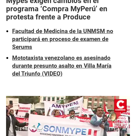
Mypes exigen cambios en el
programa ‘Compra MyPerú’ en
protesta frente a Produce
Facultad de Medicina de la UNMSM no
participará en proceso de examen de
Serums
Mototaxista venezolano es asesinado
durante presunto asalto en Villa María
del Triunfo (VIDEO)