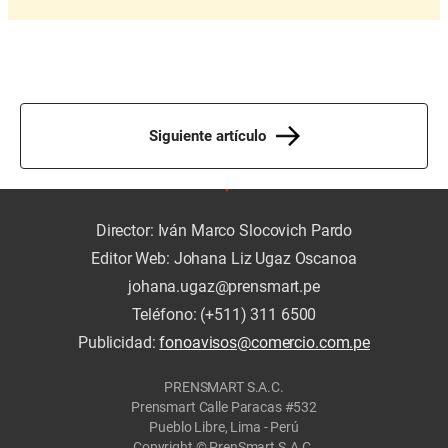
Siguiente artículo
Director: Iván Marco Slocovich Pardo
Editor Web: Johana Liz Ugaz Oscanoa
johana.ugaz@prensmart.pe
Teléfono: (+511) 311 6500
Publicidad:
fonoavisos@comercio.com.pe
PRENSMART S.A.C.
Prensmart Calle Paracas #532
Pueblo Libre, Lima - Perú
Copyright © PrenSmart S.A.C.