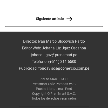
Siguiente artículo
Director: Iván Marco Slocovich Pardo
Editor Web: Johana Liz Ugaz Oscanoa
johana.ugaz@prensmart.pe
Teléfono: (+511) 311 6500
Publicidad:
fonoavisos@comercio.com.pe
PRENSMART S.A.C.
Prensmart Calle Paracas #532
Pueblo Libre, Lima - Perú
Copyright © PrenSmart S.A.C.
Todos los derechos reservados