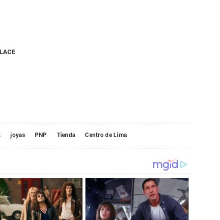
NLACE
x
joyas
PNP
Tienda
Centro de Lima