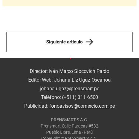
Siguiente artículo
Director: Iván Marco Slocovich Pardo
Editor Web: Johana Liz Ugaz Oscanoa
johana.ugaz@prensmart.pe
Teléfono: (+511) 311 6500
Publicidad:
fonoavisos@comercio.com.pe
PRENSMART S.A.C.
Prensmart Calle Paracas #532
Pueblo Libre, Lima - Perú
Copyright © PrenSmart S.A.C.