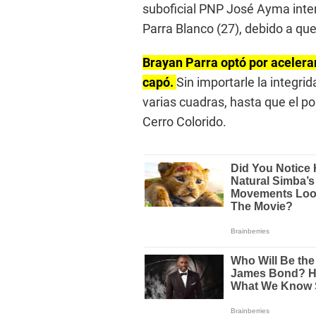
suboficial PNP José Ayma inte
Parra Blanco (27), debido a qu
Brayan Parra optó por acelerar
capó.
Sin importarle la integrid
varias cuadras, hasta que el pol
Cerro Colorido.