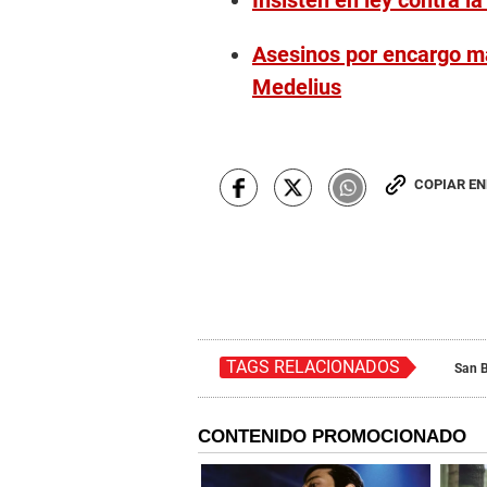
Insisten en ley contra l
Asesinos por encargo ma
Medelius
COPIAR E
TAGS RELACIONADOS
San B