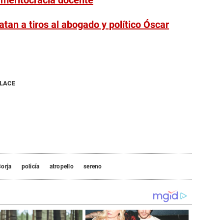
a meritocracia docente
tan a tiros al abogado y político Óscar
NLACE
orja
policía
atropello
sereno