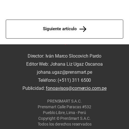
Siguiente artículo
Director: Iván Marco Slocovich Pardo
Editor Web: Johana Liz Ugaz Oscanoa
johana.ugaz@prensmart.pe
Teléfono: (+511) 311 6500
Publicidad:
fonoavisos@comercio.com.pe
PRENSMART S.A.C.
Prensmart Calle Paracas #532
Pueblo Libre, Lima - Perú
Copyright © PrenSmart S.A.C.
Todos los derechos reservados