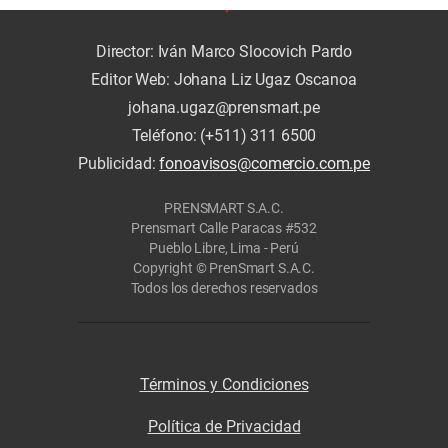
Director: Iván Marco Slocovich Pardo
Editor Web: Johana Liz Ugaz Oscanoa
johana.ugaz@prensmart.pe
Teléfono: (+511) 311 6500
Publicidad:
fonoavisos@comercio.com.pe
PRENSMART S.A.C.
Prensmart Calle Paracas #532
Pueblo Libre, Lima - Perú
Copyright © PrenSmart S.A.C.
Todos los derechos reservados
Términos y Condiciones
Política de Privacidad