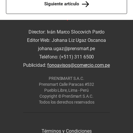
Siguiente artículo
Director: Iván Marco Slocovich Pardo
Editor Web: Johana Liz Ugaz Oscanoa
johana.ugaz@prensmart.pe
Teléfono: (+511) 311 6500
Publicidad:
fonoavisos@comercio.com.pe
PRENSMART S.A.C.
Prensmart Calle Paracas #532
Pueblo Libre, Lima - Perú
Copyright © PrenSmart S.A.C.
Todos los derechos reservados
Términos y Condiciones