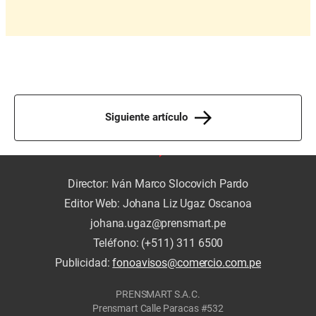
Siguiente artículo
Director: Iván Marco Slocovich Pardo
Editor Web: Johana Liz Ugaz Oscanoa
johana.ugaz@prensmart.pe
Teléfono: (+511) 311 6500
Publicidad:
fonoavisos@comercio.com.pe
PRENSMART S.A.C.
Prensmart Calle Paracas #532