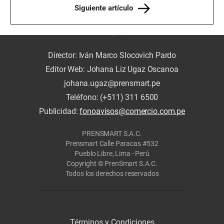
Siguiente artículo
Director: Iván Marco Slocovich Pardo
Editor Web: Johana Liz Ugaz Oscanoa
johana.ugaz@prensmart.pe
Teléfono: (+511) 311 6500
Publicidad:
fonoavisos@comercio.com.pe
PRENSMART S.A.C.
Prensmart Calle Paracas #532
Pueblo Libre, Lima - Perú
Copyright © PrenSmart S.A.C.
Todos los derechos reservados
Términos y Condiciones