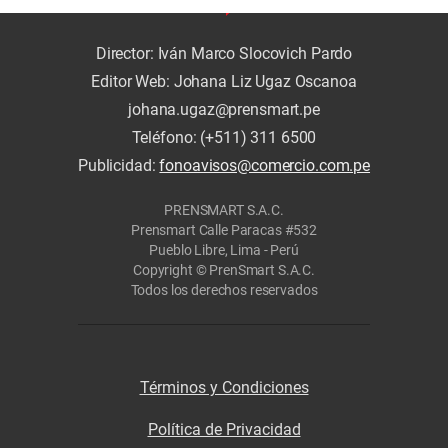
Director: Iván Marco Slocovich Pardo
Editor Web: Johana Liz Ugaz Oscanoa
johana.ugaz@prensmart.pe
Teléfono: (+511) 311 6500
Publicidad:
fonoavisos@comercio.com.pe
PRENSMART S.A.C.
Prensmart Calle Paracas #532
Pueblo Libre, Lima - Perú
Copyright © PrenSmart S.A.C.
Todos los derechos reservados
Términos y Condiciones
Política de Privacidad