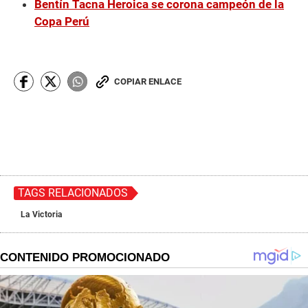
Bentín Tacna Heroica se corona campeón de la
Copa Perú
COPIAR ENLACE
TAGS RELACIONADOS
La Victoria