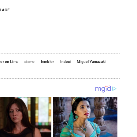
NLACE
lor en Lima
sismo
temblor
Indeci
Miguel Yamazaki