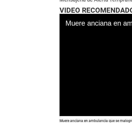
VIDEO RECOMENDAD
Muere anciana en am
0
Muere anciana en ambulancia que se malog
s
e