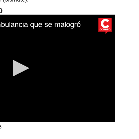
O
bulancia que se malogró
ró