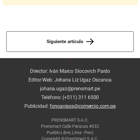
Siguiente artículo
Director: Iván Marco Slocovich Pardo
Editor Web: Johana Liz Ugaz Oscanoa
johana.ugaz@prensmart.pe
Teléfono: (+511) 311 6500
Publicidad:
fonoavisos@comercio.com.pe
PRENSMART S.A.C.
Prensmart Calle Paracas #532
Pueblo Libre, Lima - Perú
Copyright © PrenSmart S.A.C.