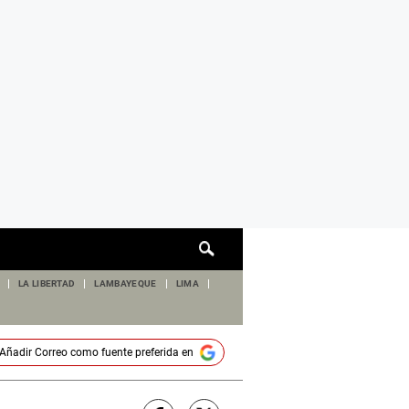
Cuadro
de
búsqueda
LA LIBERTAD
LAMBAYEQUE
LIMA
Añadir
Correo
como fuente preferida en