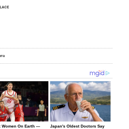
NLACE
rra