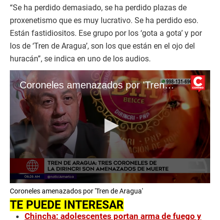
“Se ha perdido demasiado, se ha perdido plazas de
proxenetismo que es muy lucrativo. Se ha perdido eso.
Están fastidiositos. Ese grupo por los ‘gota a gota’ y por
los de ‘Tren de Aragua’, son los que están en el ojo del
huracán”, se indica en uno de los audios.
Coroneles amenazados por 'Tren de Aragua'
0
Coroneles amenazados por 'Tren de Aragua'
s
e
TE PUEDE INTERESAR
c
Chincha: adolescentes portan arma de fuego y
o