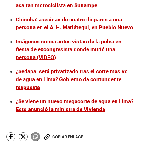
n
asaltan motociclista en Sunampe
d
s
o
Chincha: asesinan de cuatro disparos a una
f
persona en el A. H. Mariátegui, en Pueblo Nuevo
3
m
i
Imágenes nunca antes vistas de la pelea en
n
u
fiesta de excongresista donde murió una
t
persona (VIDEO)
e
s
,
¿Sedapal será privatizado tras el corte masivo
3
de agua en Lima? Gobierno da contundente
4
s
respuesta
e
c
o
¿Se viene un nuevo megacorte de agua en Lima?
n
Esto anunció la ministra de Vivienda
d
s
COPIAR ENLACE