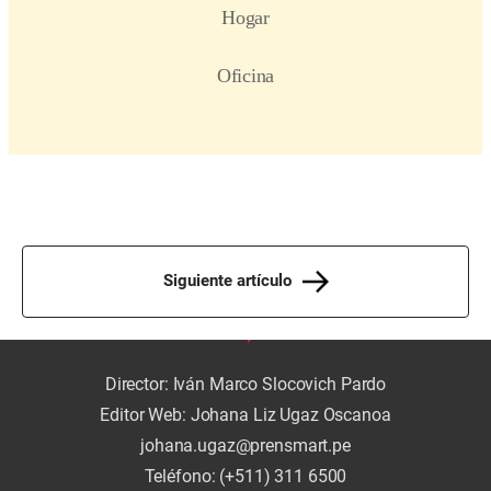
Siguiente artículo
Director: Iván Marco Slocovich Pardo
Editor Web: Johana Liz Ugaz Oscanoa
johana.ugaz@prensmart.pe
Teléfono: (+511) 311 6500