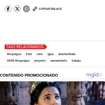
COPIAR ENLACE
TAGS RELACIONADOS
Moquegua
Perú
obra
agua
alcantarillado
GORE Moquegua
proyecto
saneamiento
trabajo