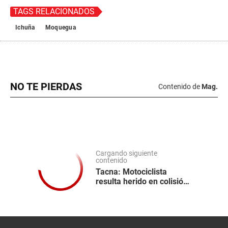
TAGS RELACIONADOS
Ichuña
Moquegua
NO TE PIERDAS
Contenido de
Mag.
Cargando siguiente
contenido
Tacna: Motociclista
resulta herido en colisión
con una carroza de
funeraria