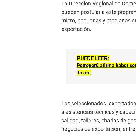
La Dirección Regional de Comer
pueden postular a este program
micro, pequeñas y medianas e
exportación.
PUEDE LEER:
Petroperú afirma haber con
Talara
Los seleccionados -exportadore
a asistencias técnicas y capac
calidad, talleres, charlas de ge
negocios de exportación, entre