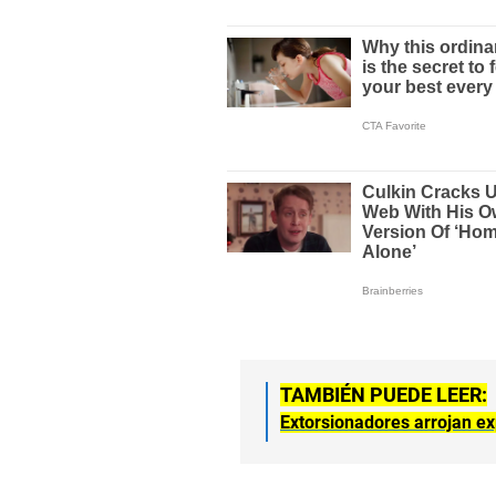
TAMBIÉN PUEDE LEER:
Extorsionadores arrojan exp