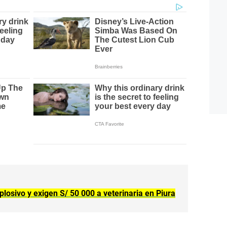
losivo y exigen S/ 50 000 a veterinaria en Piura