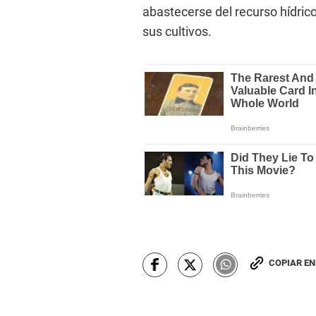
abastecerse del recurso hídric
sus cultivos.
COPIAR E