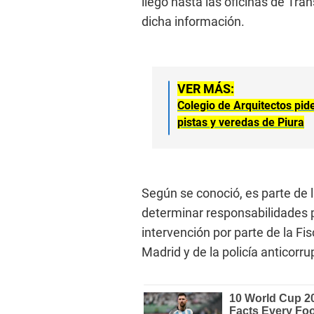
llegó hasta las oficinas de Tr
dicha información.
VER MÁS:
Colegio de Arquitectos pide
pistas y veredas de Piura
Según se conoció, es parte de l
determinar responsabilidades p
intervención por parte de la Fis
Madrid y de la policía anticorru