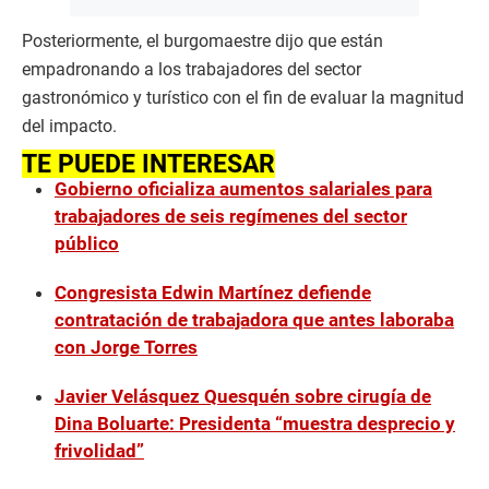
Posteriormente, el burgomaestre dijo que están
empadronando a los trabajadores del sector
gastronómico y turístico con el fin de evaluar la magnitud
del impacto.
TE PUEDE INTERESAR
Gobierno oficializa aumentos salariales para
trabajadores de seis regímenes del sector
público
Congresista Edwin Martínez defiende
contratación de trabajadora que antes laboraba
con Jorge Torres
Javier Velásquez Quesquén sobre cirugía de
Dina Boluarte: Presidenta “muestra desprecio y
frivolidad”