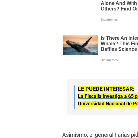
LE PUEDE INTERESAR:
La Fiscalía investiga a 65 
Universidad Nacional de Pi
Asimismo, el general Farías pid