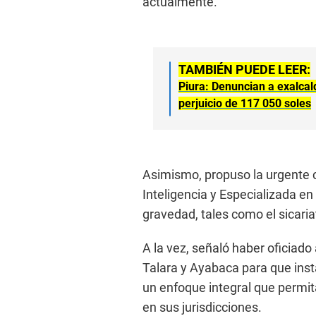
actualmente.
TAMBIÉN PUEDE LEER:
Piura: Denuncian a exalcal
perjuicio de 117 050 soles
Asimismo, propuso la urgente 
Inteligencia y Especializada en 
gravedad, tales como el sicaria
A la vez, señaló haber oficiado 
Talara y Ayabaca para que ins
un enfoque integral que permi
en sus jurisdicciones.