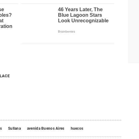
NLACE
as
Sullana
avenida Buenos Aires
huecos