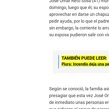
José Omar Reto Sosa (41) murió
domingo, luego que él, su esposa
aprovechar en darse un chapuz
pedir ayuda, por lo que el padr
sin embargo, la corriente lo arr
su esposa pudieron salir con vi
TAMBIÉN PUEDE LEER:
Piura: Incendio deja una p
Según se conoció, la familia asi
presagiar que esta vez José Om
de inmediato unas personas emp