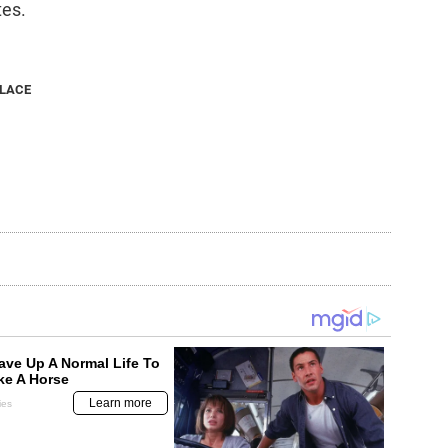
tes.
NLACE