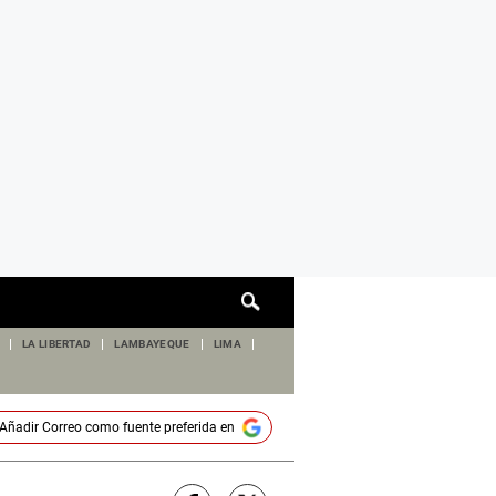
Cuadro
de
búsqueda
LA LIBERTAD
LAMBAYEQUE
LIMA
Añadir
Correo
como fuente preferida en