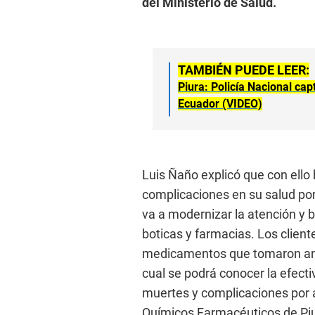
del Ministerio de Salud.
TAMBIÉN PUEDE LEER:
Piura: Policía Nacional ca
Ecuador (VIDEO)
Luis Ñaño explicó que con ello
complicaciones en su salud po
va a modernizar la atención y b
boticas y farmacias. Los client
medicamentos que tomaron ante
cual se podrá conocer la efect
muertes y complicaciones por a
Químicos Farmacéuticos de Piu