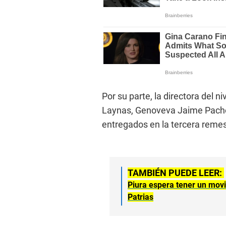
Por su parte, la directora del n
Laynas, Genoveva Jaime Pacher
entregados en la tercera reme
TAMBIÉN PUEDE LEER:
Piura espera tener un mov
Patrias