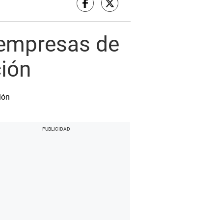
s empresas de
ción
ión