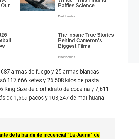
de 687 armas de fuego y 25 armas blancas
só 117,666 ketes y 26,508 kilos de pasta
6 King Size de clorhidrato de cocaína y 7,611
ás de 1,669 pacos y 108,247 de marihuana.
ante de la banda delincuencial “La Jauría” de