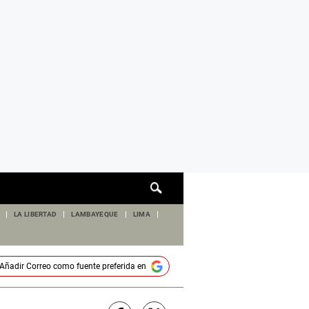
Cuadro
de
búsqueda
LA LIBERTAD
LAMBAYEQUE
LIMA
Añadir
Correo
como fuente preferida en