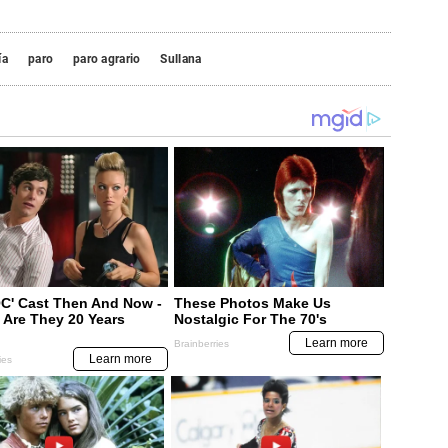
ía
paro
paro agrario
Sullana