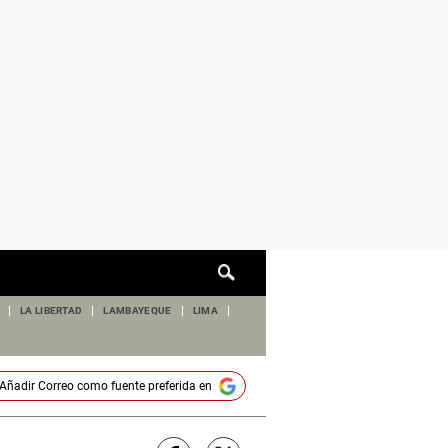
Cuadro
de
búsqueda
LA LIBERTAD
LAMBAYEQUE
LIMA
Añadir
Correo
como fuente preferida en