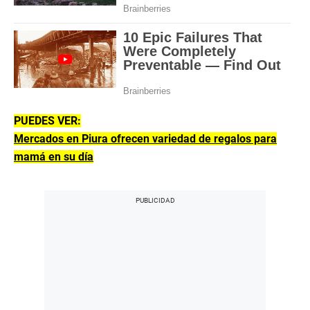
PUEDES VER:
Mercados en Piura ofrecen variedad de regalos para
mamá en su día