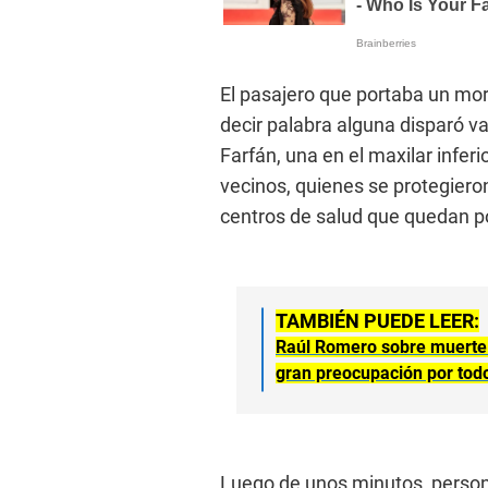
El pasajero que portaba un mor
decir palabra alguna disparó v
Farfán, una en el maxilar inferi
vecinos, quienes se protegieron
centros de salud que quedan po
TAMBIÉN PUEDE LEER:
Raúl Romero sobre muerte d
gran preocupación por tod
Luego de unos minutos, personal