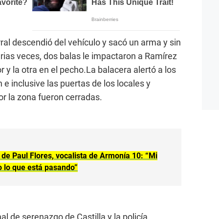
ral descendió del vehículo y sacó un arma y sin
arias veces, dos balas le impactaron a Ramírez
or y la otra en el pecho.La balacera alertó a los
 e inclusive las puertas de los locales y
r la zona fueron cerradas.
e Paul Flores, vocalista de Armonía 10: “Mi
o lo que está pasando”
 de serenazgo de Castilla y la policía,