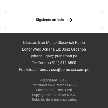
Siguiente artículo
Director: Iván Marco Slocovich Pardo
Editor Web: Johana Liz Ugaz Oscanoa
johana.ugaz@prensmart.pe
Teléfono: (+511) 311 6500
Publicidad:
fonoavisos@comercio.com.pe
PRENSMART S.A.C.
Prensmart Calle Paracas #532
Pueblo Libre, Lima - Perú
Copyright © PrenSmart S.A.C.
Todos los derechos reservados