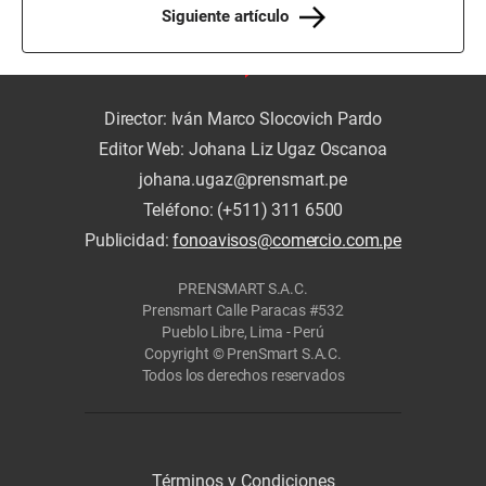
Siguiente artículo
Director: Iván Marco Slocovich Pardo
Editor Web: Johana Liz Ugaz Oscanoa
johana.ugaz@prensmart.pe
Teléfono: (+511) 311 6500
Publicidad:
fonoavisos@comercio.com.pe
PRENSMART S.A.C.
Prensmart Calle Paracas #532
Pueblo Libre, Lima - Perú
Copyright © PrenSmart S.A.C.
Todos los derechos reservados
Términos y Condiciones