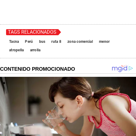
TAGS RELACIONADOS
Tacna
Perú
bus
ruta 8
zona comercial
menor
atropella
arrolla