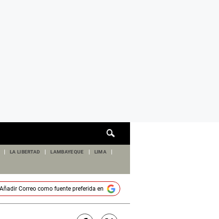
Cuadro
de
búsqueda
LA LIBERTAD
LAMBAYEQUE
LIMA
Añadir
Correo
como fuente preferida en