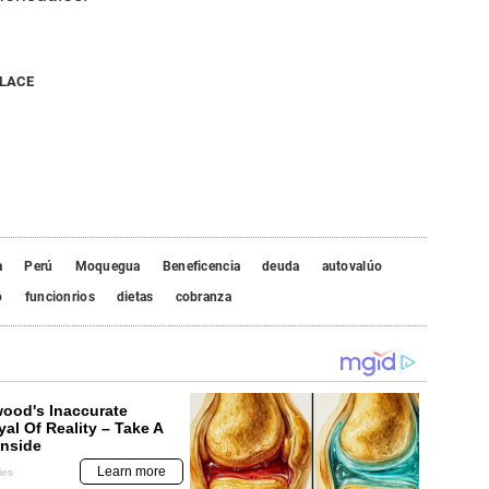
NLACE
a
Perú
Moquegua
Beneficencia
deuda
autovalúo
o
funcionrios
dietas
cobranza