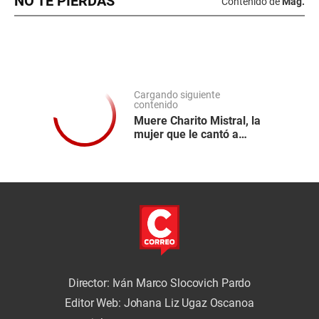
NO TE PIERDAS
Contenido de
Mag.
Cargando siguiente
contenido
Muere Charito Mistral, la
mujer que le cantó a
Tacna durante cinco
décadas
Director: Iván Marco Slocovich Pardo
Editor Web: Johana Liz Ugaz Oscanoa