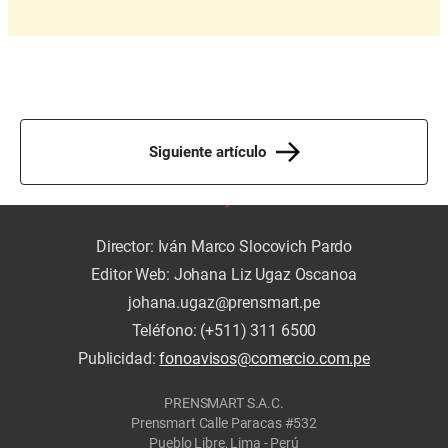
Siguiente artículo
Director: Iván Marco Slocovich Pardo
Editor Web: Johana Liz Ugaz Oscanoa
johana.ugaz@prensmart.pe
Teléfono: (+511) 311 6500
Publicidad:
fonoavisos@comercio.com.pe
PRENSMART S.A.C.
Prensmart Calle Paracas #532
Pueblo Libre, Lima - Perú