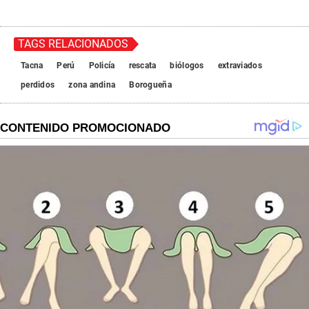
TAGS RELACIONADOS
Tacna
Perú
Policía
rescata
biólogos
extraviados
perdidos
zona andina
Borogueña