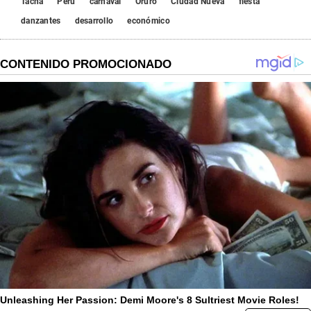
Tacna
Perú
carnaval
Oruro
Ciudad Nueva
fiesta
danzantes
desarrollo
económico