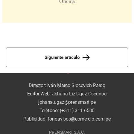
Siguiente artículo
Director: Iván Marco Slocovich Pardo
Editor Web: Johana Liz Ugaz Oscanoa
johana.ugaz@prensmart.pe
Teléfono: (+511) 311 6500
Publicidad:
fonoavisos@comercio.com.pe
PRENSMART S.A.C.