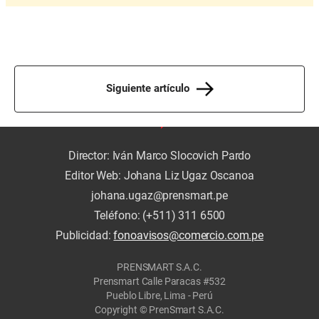
Siguiente artículo
Director: Iván Marco Slocovich Pardo
Editor Web: Johana Liz Ugaz Oscanoa
johana.ugaz@prensmart.pe
Teléfono: (+511) 311 6500
Publicidad:
fonoavisos@comercio.com.pe
PRENSMART S.A.C.
Prensmart Calle Paracas #532
Pueblo Libre, Lima - Perú
Copyright © PrenSmart S.A.C.