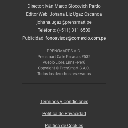
Director: Iván Marco Slocovich Pardo
Editor Web: Johana Liz Ugaz Oscanoa
johana.ugaz@prensmart.pe
Teléfono: (+511) 311 6500
Publicidad:
fonoavisos@comercio.com.pe
PRENSMART S.A.C.
Prensmart Calle Paracas #532
Pueblo Libre, Lima - Perú
Copyright © PrenSmart S.A.C.
Todos los derechos reservados
Términos y Condiciones
Política de Privacidad
Politica de Cookies