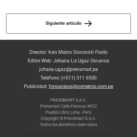
Siguiente artículo
Director: Iván Marco Slocovich Pardo
Editor Web: Johana Liz Ugaz Oscanoa
johana.ugaz@prensmart.pe
Teléfono: (+511) 311 6500
Publicidad:
fonoavisos@comercio.com.pe
PRENSMART S.A.C.
Prensmart Calle Paracas #532
Pueblo Libre, Lima - Perú
Copyright © PrenSmart S.A.C.
Todos los derechos reservados