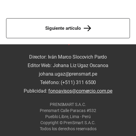
Siguiente artículo
Director: Iván Marco Slocovich Pardo
Editor Web: Johana Liz Ugaz Oscanoa
johana.ugaz@prensmart.pe
Teléfono: (+511) 311 6500
Publicidad:
fonoavisos@comercio.com.pe
PRENSMART S.A.C.
Prensmart Calle Paracas #532
Pueblo Libre, Lima - Perú
Copyright © PrenSmart S.A.C.
Todos los derechos reservados