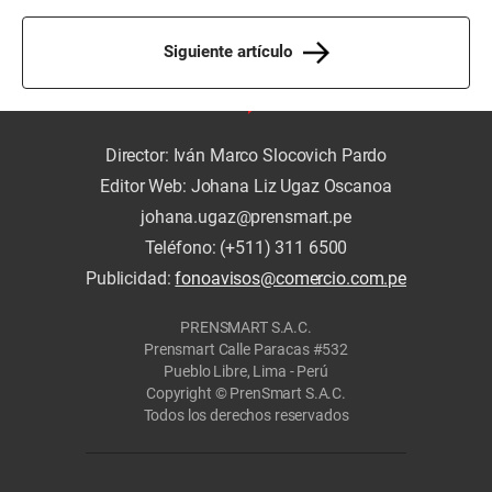
Siguiente artículo
Director: Iván Marco Slocovich Pardo
Editor Web: Johana Liz Ugaz Oscanoa
johana.ugaz@prensmart.pe
Teléfono: (+511) 311 6500
Publicidad:
fonoavisos@comercio.com.pe
PRENSMART S.A.C.
Prensmart Calle Paracas #532
Pueblo Libre, Lima - Perú
Copyright © PrenSmart S.A.C.
Todos los derechos reservados